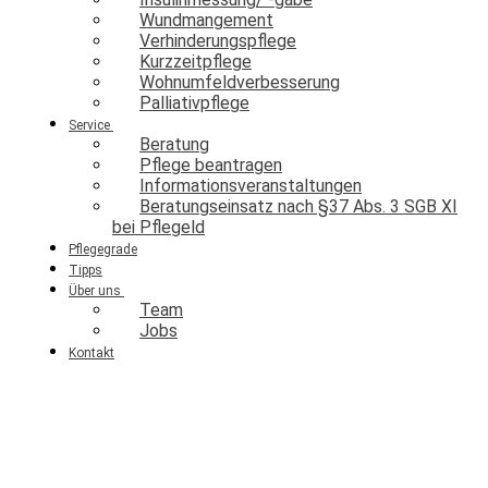
Wundmangement
Verhinderungspflege
Kurzzeitpflege
Wohnumfeldverbesserung
Palliativpflege
Service
Beratung
Pflege beantragen
Informationsveranstaltungen
Beratungseinsatz nach §37 Abs. 3 SGB XI
bei Pflegeld
Pflegegrade
Tipps
Über uns
Team
Jobs
Kontakt